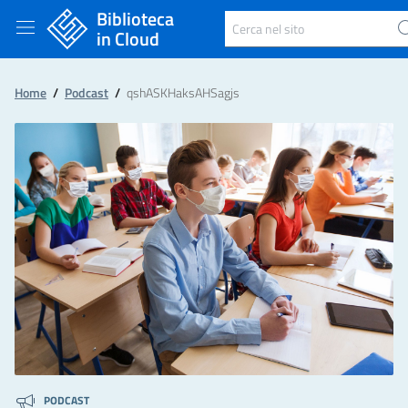
Biblioteca
Cerca nel sito
in Cloud
Home
/
Podcast
/
qshASKHaksAHSagjs
PODCAST