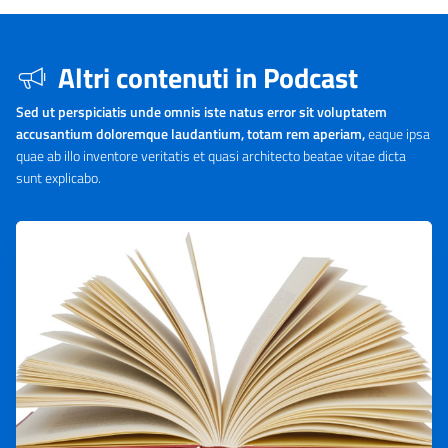
Altri contenuti in Podcast
Sed ut perspiciatis unde omnis iste natus error sit voluptatem
accusantium doloremque laudantium, totam rem aperiam,
eaque ipsa
quae ab illo inventore veritatis et quasi architecto beatae vitae dicta
sunt explicabo.